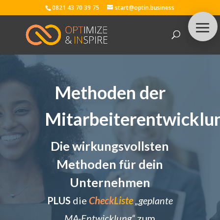
0821 43 70 39 75
start@optin.business
Methoden der
Mitarbeiterentwicklu
Die wirkungsvollsten
Methoden für dein
Unternehmen
PLUS
die
Check
Liste
„geplante
MA-Entwicklung“
zum