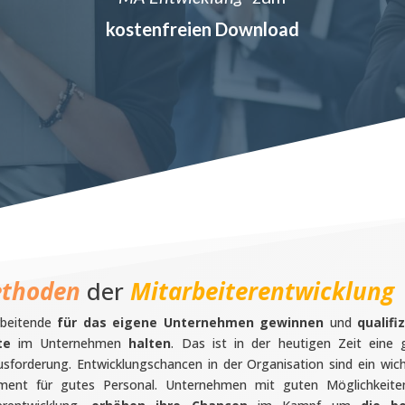
kostenfreien Download
thoden
der
Mitarbeiterentwicklung
rbeitende
für das eigene Unternehmen gewinnen
und
qualifi
te
im Unternehmen
halten
. Das ist in der heutigen Zeit eine 
sforderung. Entwicklungschancen in der Organisation sind ein wic
ment für gutes Personal. Unternehmen mit guten Möglichkeite