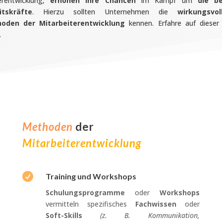
erentwicklung,
erhöhen ihre Chancen
im Kampf um
die b
itskräfte
. Hierzu sollten Unternehmen die
wirkungsvol
oden der Mitarbeiterentwicklung
kennen. Erfahre auf dieser 
.
Methoden
der
Mitarbeiterentwicklung

Training und Workshops
Schulungsprogramme
oder
Workshops
vermitteln spezifisches
Fachwissen
oder
Soft-Skills
(z. B. Kommunikation,