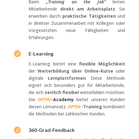
Beim
„Training on the Job“
lernen
Mitarbeitende
direkt am Arbeitsplatz
. Sie
erwerben durch
praktische Tätigkeiten
und
in direkter Zusammenarbeit mit Kollegen oder
Vorgesetzten neue Fähigkeiten und
Erfahrungen.

E-Learning
E-Learning bietet eine
flexible Möglichkeit
der
Weiterbildung über Online-Kurse
oder
digitale
Lernplattformen
. Diese Methode
eignet sich besonders gut für Mitarbeitende,
die sich
zeitlich flexibel
weiterbilden möchten.
Die
OPT
IN
–
Academy
bietet unseren Kunden
diesen Lernansatz.
OPT
IN
–
Training
kombiniert
die Methoden bei zahlreichen Kunden.

360-Grad-Feedback