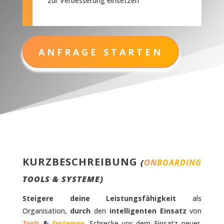
zur Verbesserung einsetzen
ANFRAGE STARTEN
KURZBESCHREIBUNG
(
ON
BOARDING
TOOLS & SYSTEME
)
Steigere deine Leistungsfähigkeit
als
Organisation,
durch
den
intelligenten Einsatz
von
Tools
&
Systemen
.
Schrecke vor dem Einsatz neuer