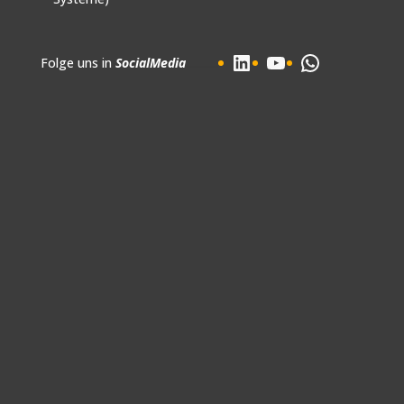
LinkedIn
YouTube
WhatsApp
Folge uns in
SocialMedia
............