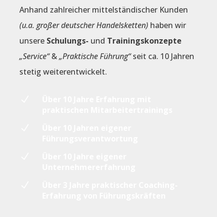
Anhand zahlreicher mittelständischer Kunden
(u.a. großer deutscher Handelsketten)
haben wir
unsere
Schulungs-
und
Trainingskonzepte
„Service“
&
„Praktische Führung“
seit ca. 10 Jahren
stetig weiterentwickelt.
N
Über 10 Jahre Erfahrung mit
praktischen Mitarbeitertrainings
N
Über 10 Jahren eigener
Führungsverantwortung
N
Über 10 Jahre eigener
Unternehmererfahrung
N
Über 3 Jahre praktischer Coaching-
Erfahrung von Führungskräften