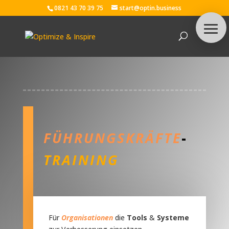
0821 43 70 39 75
start@optin.business
FÜHRUNGSKRÄFTE
-
TRAINING
Für
Organisationen
die
Tools
&
Systeme