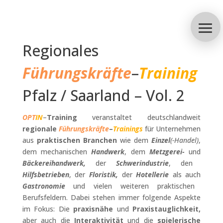
Regionales
Führungskräfte
–
Training
Pfalz / Saarland – Vol. 2
OPT
IN
–
Training
veranstaltet deutschlandweit
regionale
Führungskräfte
–
Trainings
für Unternehmen
aus
praktischen Branchen
wie dem
Einzel
(-Handel)
,
dem mechanischen
Handwerk
, dem
Metzgerei-
und
Bäckereihandwerk,
der
Schwerindustrie
, den
Hilfsbetrieben
, der
Floristik,
der
Hotellerie
als auch
Gastronomie
und vielen weiteren praktischen
Berufsfeldern. Dabei stehen immer folgende Aspekte
im Fokus: Die
praxisnähe
und
Praxistauglichkeit,
aber auch die
Interaktivität
und die
spielerische