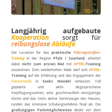
Langjährig aufgebaute
Kooperation
sorgt für
reibungslose
Abläufe
Die Location für das
praktische
Führungskräfte
–
Training
in der Region
Pfalz / Saarland
, arbeitet
dabei
nicht zum ersten Mal
mit
OPT
IN
-Training
zusammen. Zum wiederholten Male darf sich
OPT
IN
-
Training
auf die Erfahrung und das Engagement der
Felsenmühle
in
Sankt Wendel
verlassen. Toll
geplante und aktiv abgesprochene
Verpflegungszeiten, eine geschmacklich einzigartige
Küche und das stets aktive Serviceauge des Hauses,
runden das intensive Schulungserlebnis final ab. Die
großzügigen Parkmöglichkeiten
direkt vor dem