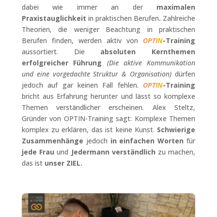
dabei wie immer an der
maximalen
Praxistauglichkeit
in praktischen Berufen
.
Zahlreiche
Theorien, die weniger Beachtung in praktischen
Berufen finden, werden aktiv von
OPT
IN
-Training
aussortiert. Die
absoluten Kernthemen
erfolgreicher Führung
(Die aktive Kommunikation
und eine vorgedachte Struktur & Organisation)
dürfen
jedoch auf gar keinen Fall fehlen.
OPT
IN
-Training
bricht aus Erfahrung herunter und lässt so komplexe
Themen verständlicher erscheinen. Alex Steltz,
Gründer von OPTIN-Training sagt: Komplexe Themen
komplex zu erklären, das ist keine Kunst.
Schwierige
Zusammenhänge
jedoch
in einfachen Worten
für
jede Frau
und
Jedermann
verständlich
zu machen,
das ist
unser ZIEL.