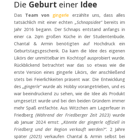
Die
Geburt
einer
Idee
Das
Team von
gingerle
erzählte uns, dass alles
tatsächlich mit einer echten
„Schnapsidee“
bereits im
Jahr 2016 begann. Der Schnaps entstand anfangs in
einer ca. 2qm großen Küche in der Studentenbude.
Chantal & Armin benötigten auf Hochdruck ein
Geburtstagsgeschenk. Da kam die Idee des eigenen
Likörs der unmittelbar im Kochtopf ausprobiert wurde.
Rückblickend betrachtet war das so etwas wie die
erste Version eines gingerle Likörs, der anschließend
stets bei Feierlichkeiten präsent war. Die Entwicklung
des
„gingerle“
wurde als Hobby vorangetrieben, und es
war beeindruckend zu sehen, wie die Idee als Produkt
umgesetzt wurde und bei den beiden Gründern immer
mehr Spaß entfachte. Aus Witzchen am Lagerfeuer in
Friedberg
(Während der Friedberger Zeit 2023)
wurde
ab Januar 2024 ernst:
„Könnte der gingerle offiziell in
Friedberg und der Region verkauft werden?“.
2 Jahre
später
(2025)
verkaufen Chantal & Armin selbst bei