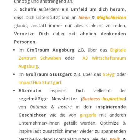
unnötig und anstrengend an.
Schaffe
außerdem
ein Umfeld um dich herum,
dass Dich unterstützt und an
Ideen
&
Möglichkeiten
glaubt, anstatt immer nur alles schlecht zu reden.
Vernetze Dich
daher mit
ähnlich denkenden
Personen
.
Im
Großraum Augsburg
z.B. über das
Digitale
Zentrum Schwaben
oder
A3 Wirtschaftsraum
Augsburg
.
Im
Großraum Stuttgart
z.B. über das
Steyg
oder
ImpactHub Stuttgart
Alternativ
inspiriert Dich vielleicht der
regelmäßige Newsletter
(
Business
–
Inspiration
)
von
Optimize
&
Inspire
, in dem
inspirierende
Geschichten
wie die von
gingerle
mit anderen
Unternehmer/-innen geteilt werden. Optimize &
Inspire lädt zusätzlich immer wieder zu spannenden
Netzwerk-Erlebnis-Veranatltungen wie der
Walk
&