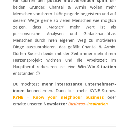
wir spürten den
positiv motivierenden Spirit
der
beiden Gründer. Chantal & Armin wollen mehr
Menschen von ihrem Likör gingerle begeistern und auf
diesem Wege gerne so vielen Menschen wie möglich
zeigen, dass
„Machen“
mehr Wert ist als
pessimistische Analysen und Gedanknansätze.
Menschen durch ihren eigenen Weg zu motivieren
Dinge auszuprobieren, das gefällt Chantal & Armin.
Dürfen Sie sich beide mit der Zeit immer mehr ihrem
Herzensprojekt widmen und die Arbeitszeit im
Hauptberuf reduzieren, ist eine
Win-Win-Situation
entstanden 🙂
Du möchtest
mehr interessante Unternehmer/-
innen
kennenlernen. Dann lies mehr KYNB-Stories.
KYNB
=
Know your neighbour business
oder
erhalte unseren
Newsletter
Business
–
Inspiration