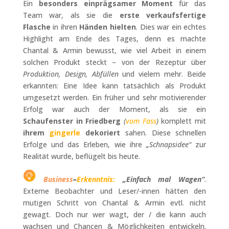
Ein
besonders einprägsamer Moment
für das
Team war, als sie die
erste verkaufsfertige
Flasche
in ihren
Händen hielten
. Dies war ein echtes
Highlight am Ende des Tages, denn es machte
Chantal & Armin bewusst, wie viel Arbeit in einem
solchen Produkt steckt – von der Rezeptur über
Produktion, Design, Abfüllen
und vielem mehr. Beide
erkannten: Eine Idee kann tatsächlich als Produkt
umgesetzt werden. Ein früher und sehr motivierender
Erfolg war auch der Moment, als sie ein
Schaufenster in Friedberg
(
vom Fass
)
komplett mit
ihrem
gingerle
dekoriert
sahen. Diese schnellen
Erfolge und das Erleben, wie ihre
„Schnapsidee“
zur
Realität wurde, beflügelt bis heute.
Business
–
Erkenntnis:
„Einfach mal Wagen“
.
Externe Beobachter und Leser/-innen hätten den
mutigen Schritt von Chantal & Armin evtl. nicht
gewagt. Doch nur wer wagt, der / die kann auch
wachsen und Chancen & Möglichkeiten entwickeln.